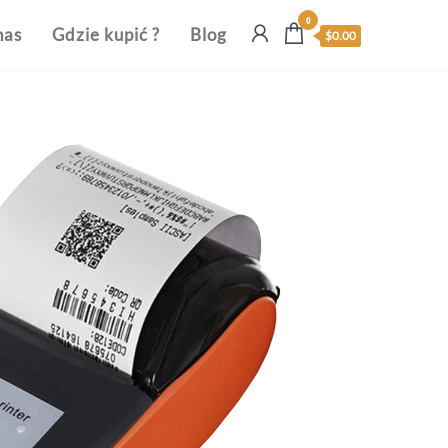
0
nas
Gdzie kupić ?
Blog
$0.00