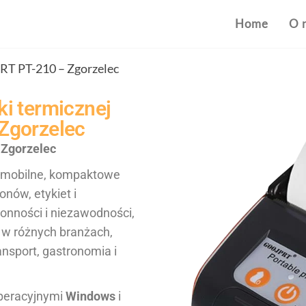
Home
O 
T PT-210 – Zgorzelec
i termicznej
Zgorzelec
 Zgorzelec
 mobilne, kompaktowe
nów, etykiet i
onności i niezawodności,
 w różnych branżach,
ransport, gastronomia i
peracyjnymi
Windows
i