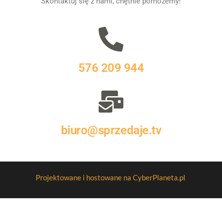
Skontaktuj się z nami, chętnie pomożemy!
576 209 944
biuro@sprzedaje.tv
Projektowane i hostowane na CyberPlaneta.pl