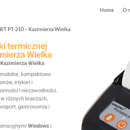
Home
O 
T PT-210 – Kazimierza Wielka
i termicznej
mierza Wielka
Kazimierza Wielka
 mobilne, kompaktowe
nów, etykiet i
onności i niezawodności,
 w różnych branżach,
ransport, gastronomia i
peracyjnymi
Windows
i