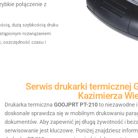
zybkie połączenie z
ścią, dużą szybkością druku
astąpionym rozwiązaniem
ć, oszczędność czasu i
Serwis drukarki termiczne
Kazimierza Wi
Drukarka termiczna
GOOJPRT PT-210
to niezawodne i
doskonale sprawdza się w mobilnym drukowaniu parag
dokumentów. Aby zapewnić jej długą żywotność i beza
serwisowanie jest kluczowe. Poniżej znajdziesz inform