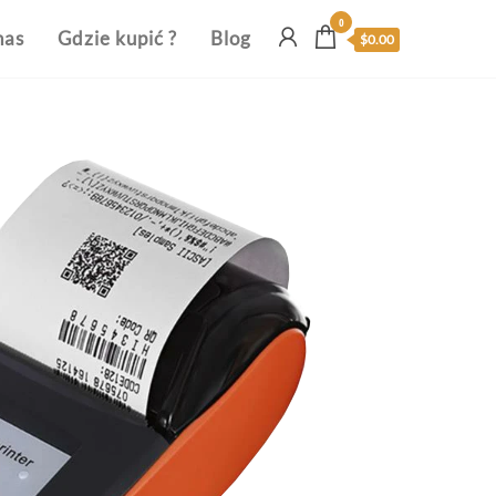
0
nas
Gdzie kupić ?
Blog
$0.00