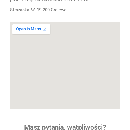
jakie oferuje drukarka
GOOJPRT PT-210
!
Strażacka 6A 19-200 Grajewo
Masz pytania, wątpliwości?