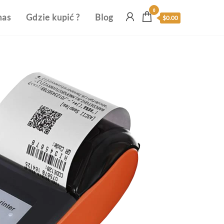
0
nas
Gdzie kupić ?
Blog
$0.00