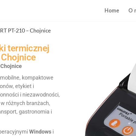
Home
O 
RT PT-210 – Chojnice
i termicznej
Chojnice
Chojnice
 mobilne, kompaktowe
nów, etykiet i
onności i niezawodności,
 w różnych branżach,
ransport, gastronomia i
peracyjnymi
Windows
i